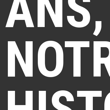
ANS,
NOT
HIST