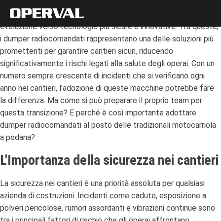
Negli ultimi anni, l'industria dei lavori edili ha visto una rapida
evoluzione verso tecnologie più sicure e innovative. Tra queste,
i dumper radiocomandati rappresentano una delle soluzioni più
promettenti per garantire cantieri sicuri, riducendo
significativamente i rischi legati alla salute degli operai. Con un
numero sempre crescente di incidenti che si verificano ogni
anno nei cantieri, l'adozione di queste macchine potrebbe fare
la differenza. Ma come si può preparare il proprio team per
questa transizione? E perché è così importante adottare
dumper radiocomandati al posto delle tradizionali motocarriola
a pedana?
L'Importanza della sicurezza nei cantieri
La sicurezza nei cantieri è una priorità assoluta per qualsiasi
azienda di costruzioni. Incidenti come cadute, esposizione a
polveri pericolose, rumori assordanti e vibrazioni continue sono
tra i principali fattori di rischio che gli operai affrontano