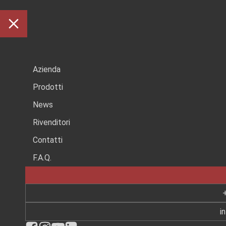
75
Azienda
Prodotti
ANNI
News
Rivenditori
Contatti
F.A.Q.
i