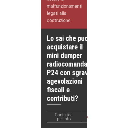
malfunzionamenti
legati alla
costruzione.
Lo sai che puoi
acquistare il
mini dumper
radiocomandato
P24 con sgravi,
agevolazioni
fiscali e
contributi?
Contattaci
per info