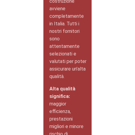
costruzione
avviene
completamente
in Italia. Tutti i
nostri fornitori
sono
attentamente
selezionati e
valutati per poter
assicurare un’alta
qualità.
Alta qualità
significa:
maggior
efficienza,
prestazioni
migliori e minore
rischio di