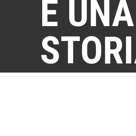
È UNA
STORI
TECN
E DI