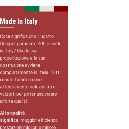
Made in Italy
Cosa significa che il nostro
Dumper gommato 40L è made
in Italy? Che la sua
progettazione e la sua
costruzione avviene
completamente in Italia. Tutti
i nostri fornitori sono
attentamente selezionati e
valutati per poter assicurare
un’alta qualità.
Alta qualità
significa:
maggior efficienza,
prestazioni migliori e minore