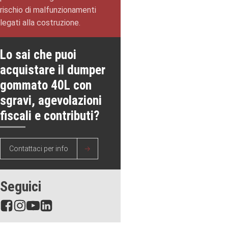
rischio di malfunzionamenti
legati alla costruzione.
Lo sai che puoi
acquistare il dumper
gommato 40L con
sgravi, agevolazioni
fiscali e contributi?
Contattaci per info
Seguici