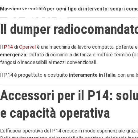
Massima versatilità per ogni tipo di intervento: scopri com
Azi
MACCHINE MOVIMENTO
Il dumper radiocomandato
TERRA
Il
P14
di
Operval
è una macchina da lavoro compatta, potente e r
emergenza
. Dotato di comandi a distanza e motore termico (b
fangosi o inaccessibili ai mezzi convenzionali.
Il P14 è progettato e costruito
interamente in Italia
, con una 
Accessori per il P14: sol
e capacità operativa
L'efficacia operativa del P14 cresce in modo esponenziale graz