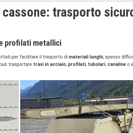
l cassone: trasporto sicuro
 profilati metallici
ti per facilitare il trasporto di
materiali lunghi
, spesso diffic
o può trasportare
travi in acciaio
,
profilati
,
tubolari
,
canaline
o e