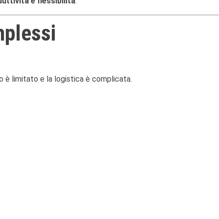
tività e flessibilità
.
mplessi
zio è limitato e la logistica è complicata.