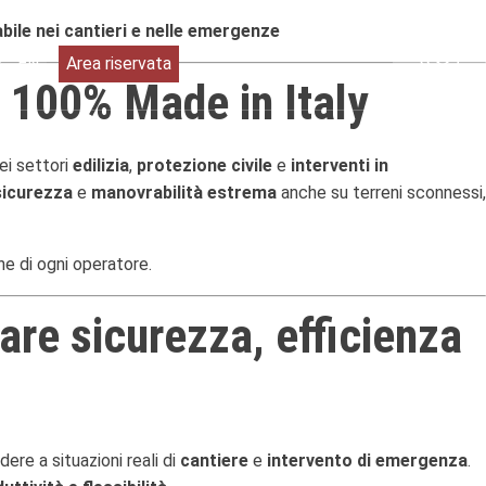
bile nei cantieri e nelle emergenze
R
EN
Area riservata
 100% Made in Italy
ei settori
edilizia
,
protezione civile
e
interventi in
icurezza
e
manovrabilità estrema
anche su terreni sconnessi,
he di ogni operatore.
are sicurezza, efficienza
ere a situazioni reali di
cantiere
e
intervento di emergenza
.