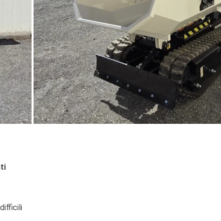
ti
fficili