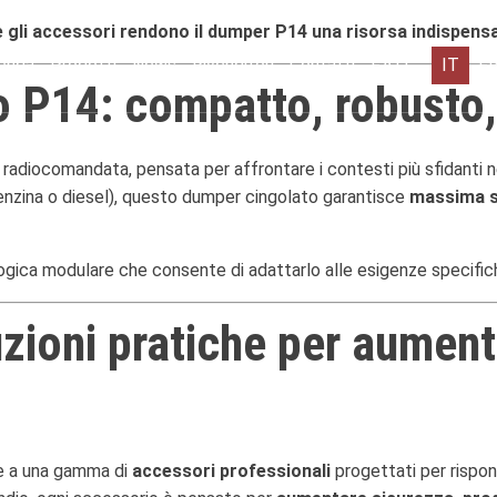
e gli accessori rendono il dumper P14 una risorsa indispensa
IT
F
enda
Prodotti
News
Rivenditori
Contatti
F.A.Q.
 P14: compatto, robusto,
adiocomandata, pensata per affrontare i contesti più sfidanti n
enzina o diesel), questo dumper cingolato garantisce
massima s
logica modulare che consente di adattarlo alle esigenze specific
uzioni pratiche per aument
ie a una gamma di
accessori professionali
progettati per rispond