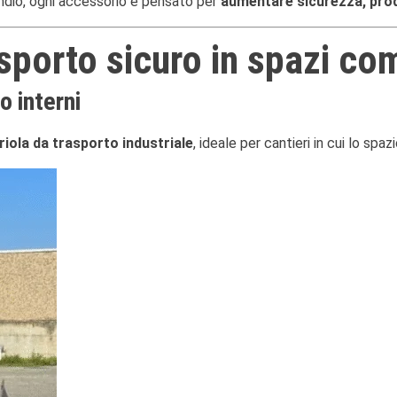
endio, ogni accessorio è pensato per
aumentare sicurezza, produt
asporto sicuro in spazi co
o interni
iola da trasporto industriale
, ideale per cantieri in cui lo spa